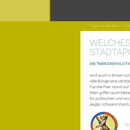
Fragen an den Bären
Fra
WELCHES
STADTAP
DIE "MÄRZREVOLUTI
wird auch in Brixen zu
viele Bürger eine verst
Familie Peer stand auf 
Wien griffen auch klein
für politischen und wi
zeigte, schwand ihre E
Ne