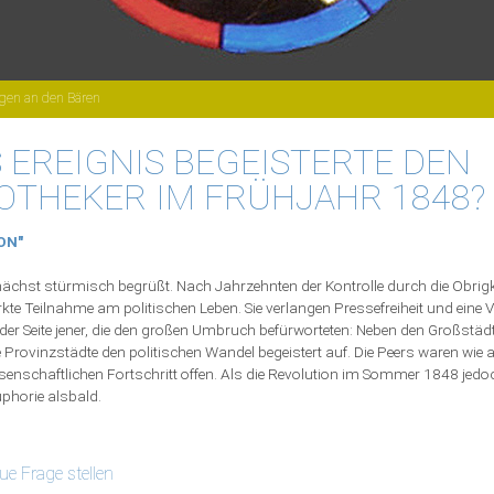
gen an den Bären
 EREIGNIS BEGEISTERTE DEN
OTHEKER IM FRÜHJAHR 1848?
ON"
nächst stürmisch begrüßt. Nach Jahrzehnten der Kontrolle durch die Obrig
ärkte Teilnahme am politischen Leben. Sie verlangen Pressefreiheit und eine 
der Seite jener, die den großen Umbruch befürworteten: Neben den Großstädt
e Provinzstädte den politischen Wandel begeistert auf. Die Peers waren wie 
ssenschaftlichen Fortschritt offen. Als die Revolution im Sommer 1848 jedo
uphorie alsbald.
ue Frage stellen